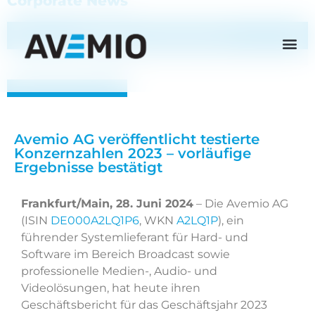
Corporate News
Zurück zu Corporate-News
Avemio AG veröffentlicht testierte
Konzernzahlen 2023 – vorläufige
Ergebnisse bestätigt
Frankfurt/Main, 28. Juni 2024
– Die Avemio AG
(ISIN
DE000A2LQ1P6
, WKN
A2LQ1P
), ein
führender Systemlieferant für Hard- und
Software im Bereich Broadcast sowie
professionelle Medien-, Audio- und
Videolösungen, hat heute ihren
Geschäftsbericht für das Geschäftsjahr 2023