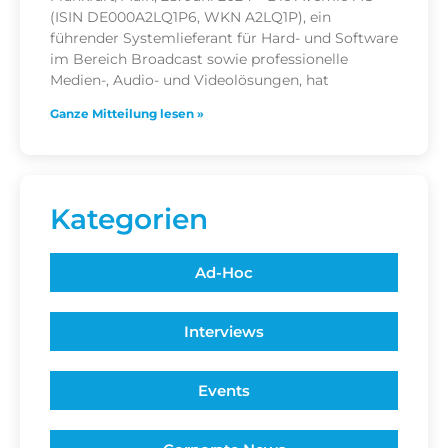
(ISIN DE000A2LQ1P6, WKN A2LQ1P), ein
führender Systemlieferant für Hard- und Software
im Bereich Broadcast sowie professionelle
Medien-, Audio- und Videolösungen, hat
Ganze Mitteilung lesen »
Kategorien
Ad-Hoc
Interviews
Events