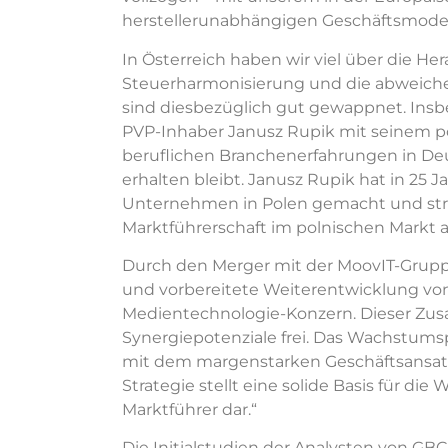
herstellerunabhängigen Geschäftsmodell
In Österreich haben wir viel über die 
Steuerharmonisierung und die abweiche
sind diesbezüglich gut gewappnet. Insb
PVP-Inhaber Janusz Rupik mit seinem 
beruflichen Branchenerfahrungen in Deut
erhalten bleibt. Janusz Rupik hat in 25 
Unternehmen in Polen gemacht und stre
Marktführerschaft im polnischen Markt a
Durch den Merger mit der MoovIT-Gruppe
und vorbereitete Weiterentwicklung v
Medientechnologie-Konzern. Dieser Zu
Synergiepotenziale frei. Das Wachstums
mit dem margenstarken Geschäftsansatz u
Strategie stellt eine solide Basis für d
Marktführer dar.“
Die Initialstudien der Analysten von G