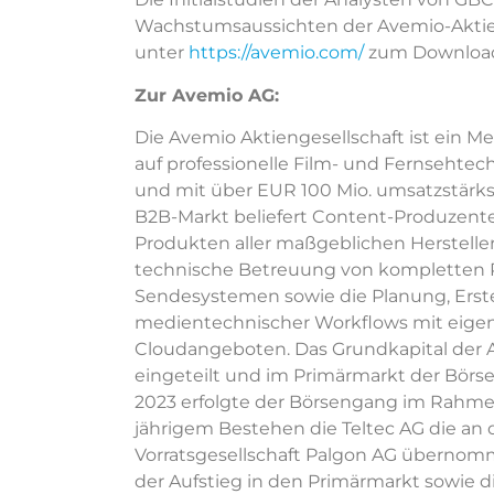
Wachstumsaussichten der Avemio-Aktie
unter
https://avemio.com/
zum Download
Zur Avemio AG:
Die Avemio Aktiengesellschaft ist ein 
auf professionelle Film- und Fernsehtech
und mit über EUR 100 Mio. umsatzstärk
B2B-Markt beliefert Content-Produzente
Produkten aller maßgeblichen Hersteller
technische Betreuung von kompletten P
Sendesystemen sowie die Planung, Erst
medientechnischer Workflows mit eige
Cloudangeboten. Das Grundkapital der Av
eingeteilt und im Primärmarkt der Börse
2023 erfolgte der Börsengang im Rahmen
jährigem Bestehen die Teltec AG die an d
Vorratsgesellschaft Palgon AG übernomm
der Aufstieg in den Primärmarkt sowie d